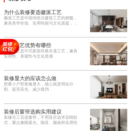
为什么装修要选徽派工艺
徽派工艺是中国传统古建筑工艺的精髓，
兼具美学价值、实用性能与文化底蕴，优
势十分突出。在外观美学上，徽派工艺讲
究简约素雅、错落有致，以白墙黛瓦、精
雕细琢的砖、木、石雕为特色，线条古朴
大气，意境悠远，自带东方中式雅致韵
徽派工艺优势有哪些
味，耐看且不易过时。<o:p></o:p> 在工
徽派工艺是中式家装经典非遗工艺，兼具
艺品质上，徽派工艺遵循古法匠心工序，
实用性、美观性与文化质感
选材严苛、做工精细，结构稳固规整，注
重榫卯拼接工艺，减少胶水钉子使用，环
保耐用，抗风化、耐腐蚀，使用
装修显大的应该怎么做
想要小户型装修显大，核心就是弱化分
割、提亮采光、减少遮挡
装修后窗帘选购实用建议
装修完工后选窗帘，不用盲目追求花哨款
式，重点兼顾遮光、隔音、颜值和实用性