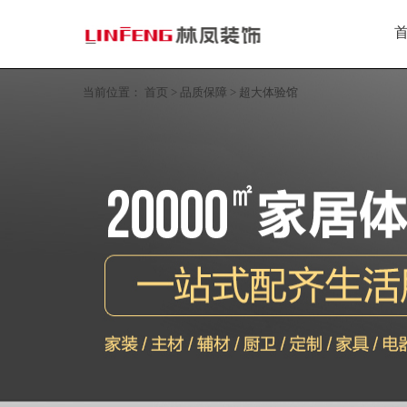
当前位置：
首页
>
品质保障
>
超大体验馆