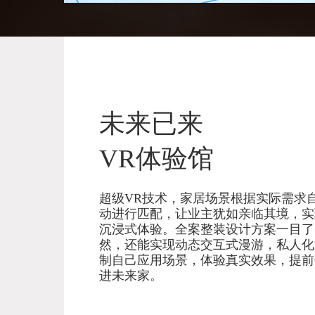
未来已来
VR体验馆
超级VR技术，家居场景根据实际需求
动进行匹配，让业主犹如亲临其境，实
沉浸式体验。全案整装设计方案一目了
然，还能实现动态交互式漫游，私人化
制自己应用场景，体验真实效果，提前
进未来家。