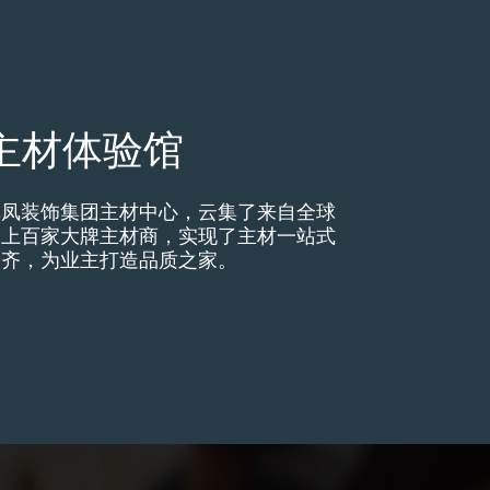
主材体验馆
林凤装饰集团主材中心，云集了来自全球
的上百家大牌主材商，实现了主材一站式
购齐，为业主打造品质之家。