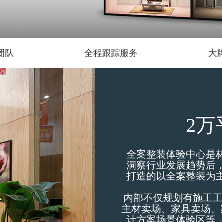
团队
全程跟踪服务
大
2
全案整装体验中心是林
洞察行业发展趋势后
打造的以全案整装为
内部不仅规划有施工工
主材卖场、家具卖场、
计方案场景体验区等