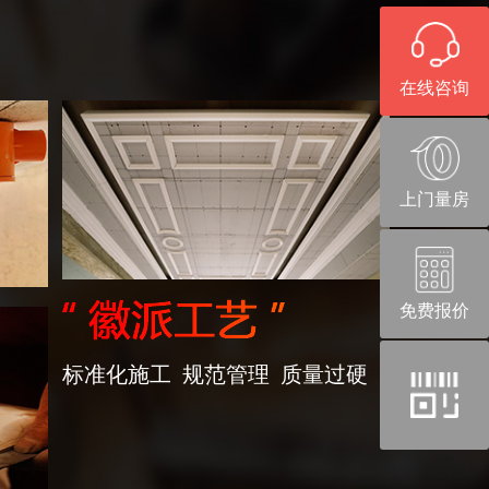
在线咨询
上门量房
免费报价
官
标准化施工
规范管理
质量过硬
方
微
信