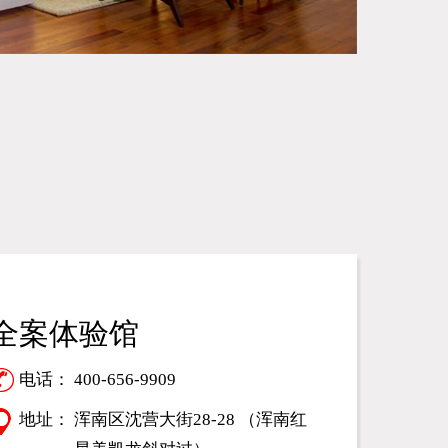
全案体验馆
电话：
400-656-9909
地址：
浑南区沈营大街28-28 （浑南红