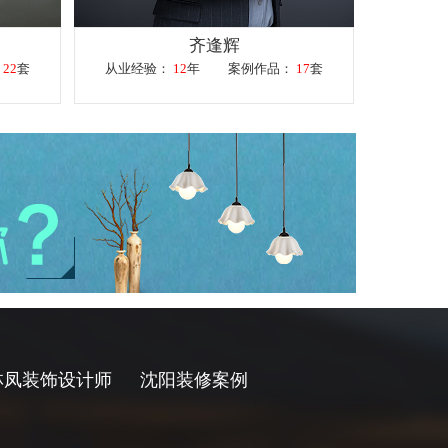
齐逢辉
：
22
套
从业经验：
12
年
案例作品：
17
套
林凤装饰设计师
沈阳装修案例