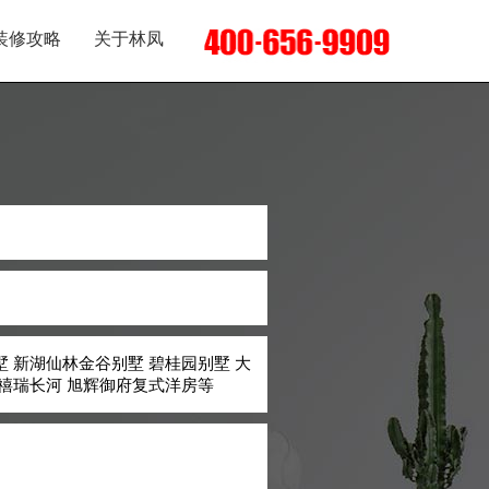
装修攻略
关于林凤
 新湖仙林金谷别墅 碧桂园别墅 大
创禧瑞长河 旭辉御府复式洋房等