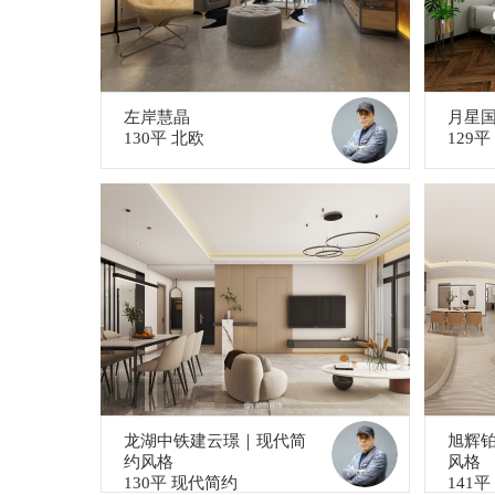
左岸慧晶
月星
130平 北欧
129
龙湖中铁建云璟｜现代简
旭辉
约风格
风格
130平 现代简约
141