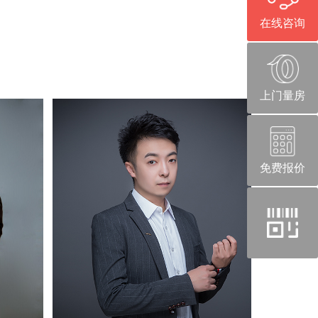
在线咨询
上门量房
免费报价
官
方
微
信