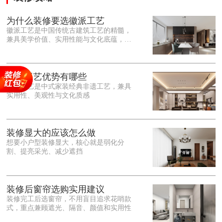
为什么装修要选徽派工艺
徽派工艺是中国传统古建筑工艺的精髓，
兼具美学价值、实用性能与文化底蕴，优
势十分突出。在外观美学上，徽派工艺讲
究简约素雅、错落有致，以白墙黛瓦、精
雕细琢的砖、木、石雕为特色，线条古朴
大气，意境悠远，自带东方中式雅致韵
徽派工艺优势有哪些
味，耐看且不易过时。<o:p></o:p> 在工
徽派工艺是中式家装经典非遗工艺，兼具
艺品质上，徽派工艺遵循古法匠心工序，
实用性、美观性与文化质感
选材严苛、做工精细，结构稳固规整，注
重榫卯拼接工艺，减少胶水钉子使用，环
保耐用，抗风化、耐腐蚀，使用
装修显大的应该怎么做
想要小户型装修显大，核心就是弱化分
割、提亮采光、减少遮挡
装修后窗帘选购实用建议
装修完工后选窗帘，不用盲目追求花哨款
式，重点兼顾遮光、隔音、颜值和实用性