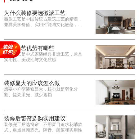
为什么装修要选徽派工艺
徽派工艺是中国传统古建筑工艺的精髓，
兼具美学价值、实用性能与文化底蕴，优
势十分突出。在外观美学上，徽派工艺讲
究简约素雅、错落有致，以白墙黛瓦、精
雕细琢的砖、木、石雕为特色，线条古朴
大气，意境悠远，自带东方中式雅致韵
徽派工艺优势有哪些
味，耐看且不易过时。<o:p></o:p> 在工
徽派工艺是中式家装经典非遗工艺，兼具
艺品质上，徽派工艺遵循古法匠心工序，
实用性、美观性与文化质感
选材严苛、做工精细，结构稳固规整，注
重榫卯拼接工艺，减少胶水钉子使用，环
保耐用，抗风化、耐腐蚀，使用
装修显大的应该怎么做
想要小户型装修显大，核心就是弱化分
割、提亮采光、减少遮挡
装修后窗帘选购实用建议
装修完工后选窗帘，不用盲目追求花哨款
式，重点兼顾遮光、隔音、颜值和实用性