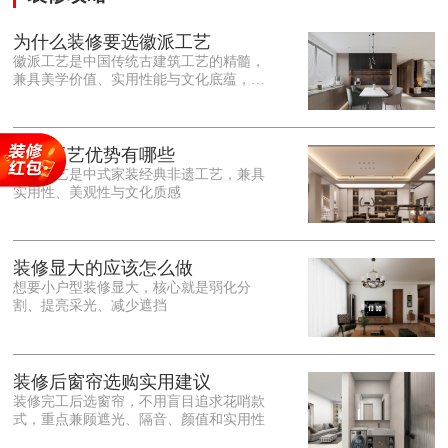
为什么装修要选徽派工艺
徽派工艺是中国传统古建筑工艺的精髓，
兼具美学价值、实用性能与文化底蕴，优
势十分突出。在外观美学上，徽派工艺讲
究简约素雅、错落有致，以白墙黛瓦、精
雕细琢的砖、木、石雕为特色，线条古朴
大气，意境悠远，自带东方中式雅致韵
徽派工艺优势有哪些
味，耐看且不易过时。<o:p></o:p> 在工
徽派工艺是中式家装经典非遗工艺，兼具
艺品质上，徽派工艺遵循古法匠心工序，
实用性、美观性与文化质感
选材严苛、做工精细，结构稳固规整，注
重榫卯拼接工艺，减少胶水钉子使用，环
保耐用，抗风化、耐腐蚀，使用
装修显大的应该怎么做
想要小户型装修显大，核心就是弱化分
割、提亮采光、减少遮挡
装修后窗帘选购实用建议
装修完工后选窗帘，不用盲目追求花哨款
式，重点兼顾遮光、隔音、颜值和实用性