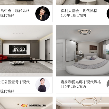
尚岛中叠｜现代风格
保利大都会｜现代风格
平 现代简约
130平 现代简约
天汇公园壹号｜现代
容身和悦名邸｜现代风格
110平 现代简约
平 现代简约