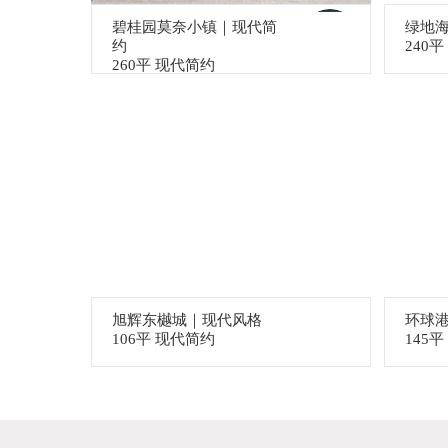
碧桂园莫奈小镇｜现代简
绿地
约
240
260平 现代简约
旭辉东樾城｜现代风格
环球
106平 现代简约
145