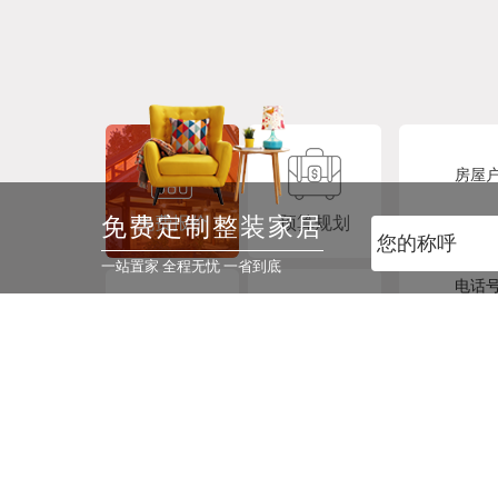
房屋
免费定制整装家居
免费报价
预算规划
您的
一站置家 全程无忧 一省到底
电话
免费量尺
获取案例