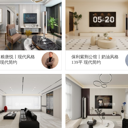
中粮唐悦丨现代风格
保利紫荆公馆丨奶油风格
平 现代简约
139平 现代简约