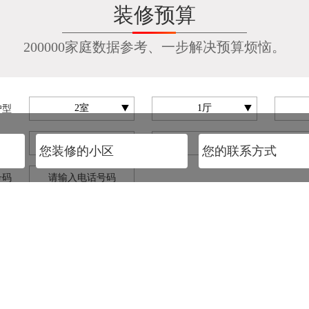
装修预算
200000家庭数据参考、一步解决预算烦恼。
户型
称呼
号码
人工精准报价