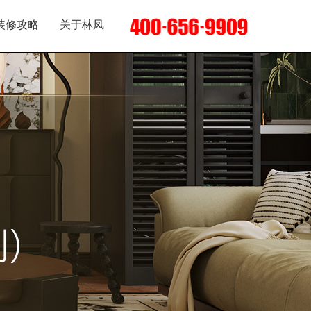
装修攻略
关于林凤