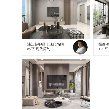
浦江苑御品｜现代简约
招商·
85平 现代简约
120