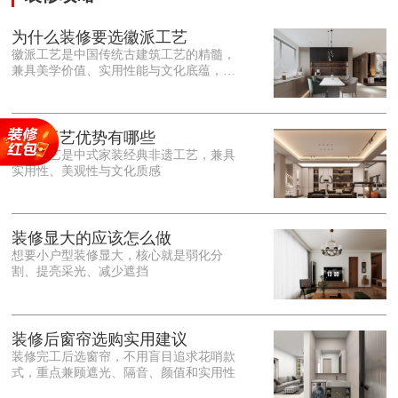
为什么装修要选徽派工艺
徽派工艺是中国传统古建筑工艺的精髓，
兼具美学价值、实用性能与文化底蕴，优
势十分突出。在外观美学上，徽派工艺讲
究简约素雅、错落有致，以白墙黛瓦、精
雕细琢的砖、木、石雕为特色，线条古朴
大气，意境悠远，自带东方中式雅致韵
徽派工艺优势有哪些
味，耐看且不易过时。<o:p></o:p> 在工
徽派工艺是中式家装经典非遗工艺，兼具
艺品质上，徽派工艺遵循古法匠心工序，
实用性、美观性与文化质感
选材严苛、做工精细，结构稳固规整，注
重榫卯拼接工艺，减少胶水钉子使用，环
保耐用，抗风化、耐腐蚀，使用
装修显大的应该怎么做
想要小户型装修显大，核心就是弱化分
割、提亮采光、减少遮挡
装修后窗帘选购实用建议
装修完工后选窗帘，不用盲目追求花哨款
式，重点兼顾遮光、隔音、颜值和实用性