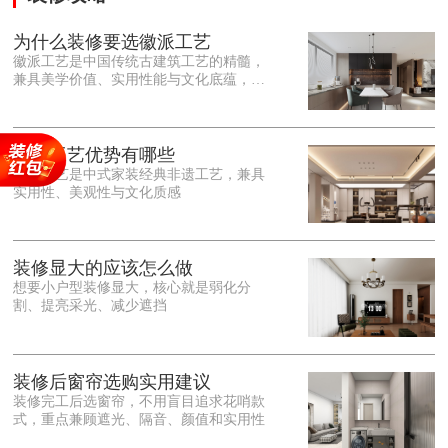
为什么装修要选徽派工艺
徽派工艺是中国传统古建筑工艺的精髓，
兼具美学价值、实用性能与文化底蕴，优
势十分突出。在外观美学上，徽派工艺讲
究简约素雅、错落有致，以白墙黛瓦、精
雕细琢的砖、木、石雕为特色，线条古朴
大气，意境悠远，自带东方中式雅致韵
徽派工艺优势有哪些
味，耐看且不易过时。<o:p></o:p> 在工
徽派工艺是中式家装经典非遗工艺，兼具
艺品质上，徽派工艺遵循古法匠心工序，
实用性、美观性与文化质感
选材严苛、做工精细，结构稳固规整，注
重榫卯拼接工艺，减少胶水钉子使用，环
保耐用，抗风化、耐腐蚀，使用
装修显大的应该怎么做
想要小户型装修显大，核心就是弱化分
割、提亮采光、减少遮挡
装修后窗帘选购实用建议
装修完工后选窗帘，不用盲目追求花哨款
式，重点兼顾遮光、隔音、颜值和实用性