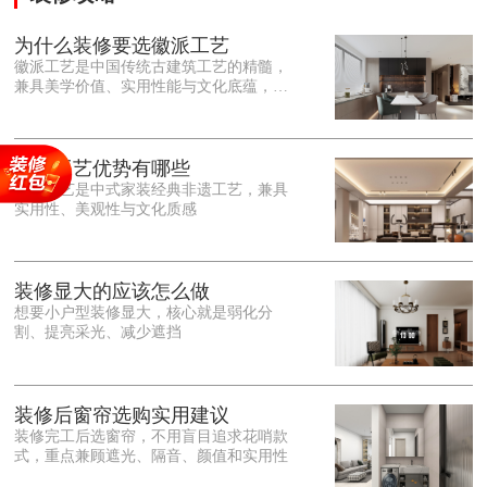
为什么装修要选徽派工艺
徽派工艺是中国传统古建筑工艺的精髓，
兼具美学价值、实用性能与文化底蕴，优
势十分突出。在外观美学上，徽派工艺讲
究简约素雅、错落有致，以白墙黛瓦、精
雕细琢的砖、木、石雕为特色，线条古朴
大气，意境悠远，自带东方中式雅致韵
徽派工艺优势有哪些
味，耐看且不易过时。<o:p></o:p> 在工
徽派工艺是中式家装经典非遗工艺，兼具
艺品质上，徽派工艺遵循古法匠心工序，
实用性、美观性与文化质感
选材严苛、做工精细，结构稳固规整，注
重榫卯拼接工艺，减少胶水钉子使用，环
保耐用，抗风化、耐腐蚀，使用
装修显大的应该怎么做
想要小户型装修显大，核心就是弱化分
割、提亮采光、减少遮挡
装修后窗帘选购实用建议
装修完工后选窗帘，不用盲目追求花哨款
式，重点兼顾遮光、隔音、颜值和实用性