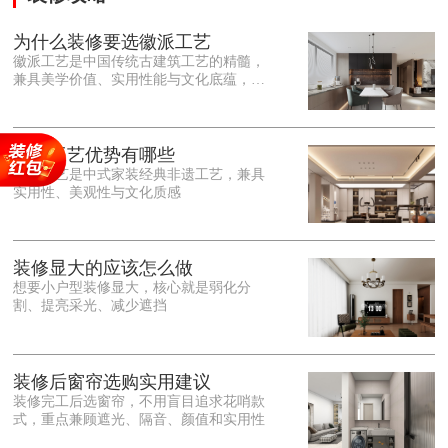
为什么装修要选徽派工艺
徽派工艺是中国传统古建筑工艺的精髓，
兼具美学价值、实用性能与文化底蕴，优
势十分突出。在外观美学上，徽派工艺讲
究简约素雅、错落有致，以白墙黛瓦、精
雕细琢的砖、木、石雕为特色，线条古朴
大气，意境悠远，自带东方中式雅致韵
徽派工艺优势有哪些
味，耐看且不易过时。<o:p></o:p> 在工
徽派工艺是中式家装经典非遗工艺，兼具
艺品质上，徽派工艺遵循古法匠心工序，
实用性、美观性与文化质感
选材严苛、做工精细，结构稳固规整，注
重榫卯拼接工艺，减少胶水钉子使用，环
保耐用，抗风化、耐腐蚀，使用
装修显大的应该怎么做
想要小户型装修显大，核心就是弱化分
割、提亮采光、减少遮挡
装修后窗帘选购实用建议
装修完工后选窗帘，不用盲目追求花哨款
式，重点兼顾遮光、隔音、颜值和实用性