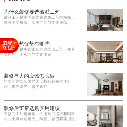
为什么装修要选徽派工艺
徽派工艺是中国传统古建筑工艺的精髓，
兼具美学价值、实用性能与文化底蕴，优
势十分突出。在外观美学上，徽派工艺讲
究简约素雅、错落有致，以白墙黛瓦、精
雕细琢的砖、木、石雕为特色，线条古朴
大气，意境悠远，自带东方中式雅致韵
徽派工艺优势有哪些
味，耐看且不易过时。<o:p></o:p> 在工
徽派工艺是中式家装经典非遗工艺，兼具
艺品质上，徽派工艺遵循古法匠心工序，
实用性、美观性与文化质感
选材严苛、做工精细，结构稳固规整，注
重榫卯拼接工艺，减少胶水钉子使用，环
保耐用，抗风化、耐腐蚀，使用
装修显大的应该怎么做
想要小户型装修显大，核心就是弱化分
割、提亮采光、减少遮挡
装修后窗帘选购实用建议
装修完工后选窗帘，不用盲目追求花哨款
式，重点兼顾遮光、隔音、颜值和实用性