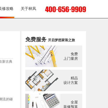
装修攻略
关于林凤
免费服务
开启梦想家装之旅
免费
上门量房
欢新古典
精品
设计方案
潮流的碰
全屋
装修预算