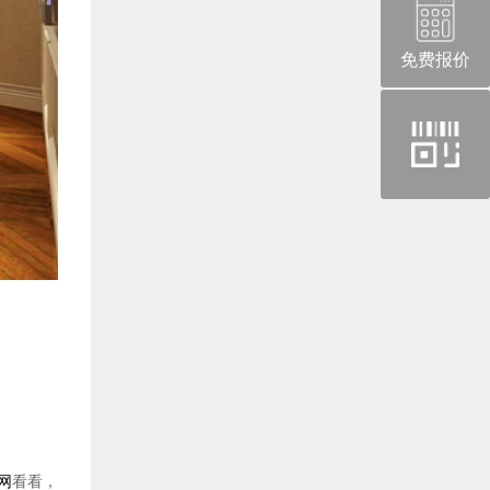
免费报价
官
方
微
信
网
看看，