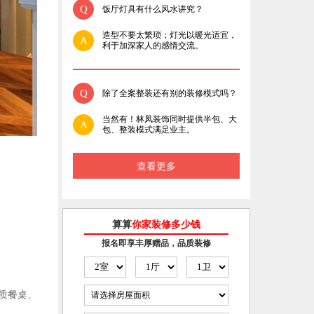
Q
饭厅灯具有什么风水讲究？
造型不要太繁琐；灯光以暖光适宜，
A
利于加深家人的感情交流。
Q
除了全案整装还有别的装修模式吗？
当然有！林凤装饰同时提供半包、大
A
包、整装模式满足业主。
查看更多
算算
你家装修多少钱
报名即享丰厚赠品，品质装修
质餐桌、