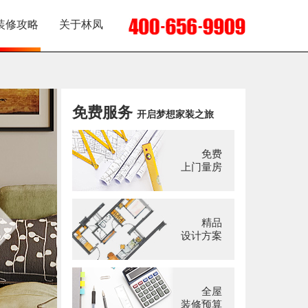
装修攻略
关于林凤
免费服务
开启梦想家装之旅
免费
上门量房
精品
设计方案
全屋
装修预算