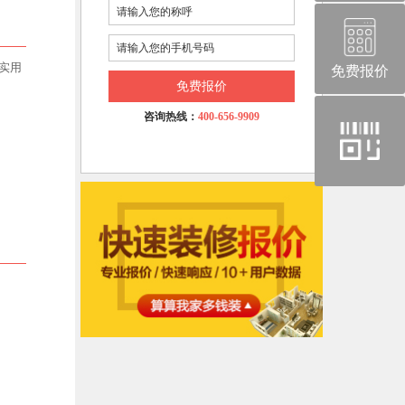
实用
免费报价
免费报价
官
咨询热线：
400-656-9909
方
微
信