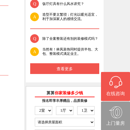
Q
饭厅灯具有什么风水讲究？
造型不要太繁琐；灯光以暖光适宜，
A
利于加深家人的感情交流。
Q
除了全案整装还有别的装修模式吗？
当然有！林凤装饰同时提供半包、大
A
包、整装模式满足业主。
查看更多
算算
你家装修多少钱
在线咨询
报名即享丰厚赠品，品质装修
上门量房