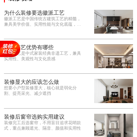
为什么装修要选徽派工艺
徽派工艺是中国传统古建筑工艺的精髓，
兼具美学价值、实用性能与文化底蕴，优
势十分突出。在外观美学上，徽派工艺讲
究简约素雅、错落有致，以白墙黛瓦、精
雕细琢的砖、木、石雕为特色，线条古朴
大气，意境悠远，自带东方中式雅致韵
徽派工艺优势有哪些
味，耐看且不易过时。<o:p></o:p> 在工
徽派工艺是中式家装经典非遗工艺，兼具
艺品质上，徽派工艺遵循古法匠心工序，
实用性、美观性与文化质感
选材严苛、做工精细，结构稳固规整，注
重榫卯拼接工艺，减少胶水钉子使用，环
保耐用，抗风化、耐腐蚀，使用
装修显大的应该怎么做
想要小户型装修显大，核心就是弱化分
割、提亮采光、减少遮挡
装修后窗帘选购实用建议
装修完工后选窗帘，不用盲目追求花哨款
式，重点兼顾遮光、隔音、颜值和实用性